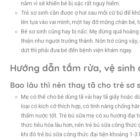
nằm vì sẽ khiến bé bị sặc rất nguy hiểm.
Trẻ sơ sinh cần được ợ hơi sau mỗi cữ bú để khô
lên tựa vào vai mình, một tay đỡ mông chân bé, ta
Bé sơ sinh cũng hay bị nấc. Mẹ đừng quá hoảng 
thiện như người trưởng thành. Nôn trớ cũng vậy,
dứt thì phải đưa bé đến bệnh viện khám ngay.
Hướng dẫn tắm rửa, vệ sinh c
Bao lâu thì nên thay tã cho trẻ sơ 
Mẹ có thể cho bé dùng tã vải hay tã giấy hoặc dù
loại có kích cỡ thích hợp, có tính năng chống hă
thấm nước tốt. Trẻ bú sữa mẹ có xu hướng đại t
thức tiêu hóa lâu hơn, nên trẻ bú sữa công thức đ
khi đó trẻ bú sữa công thức đại tiện khoảng 1-