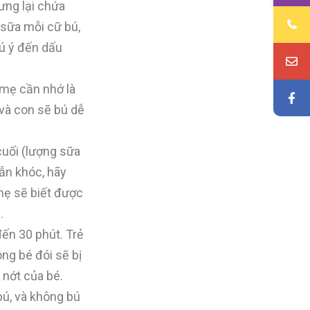
ưng lại chứa
 sữa mỗi cữ bú,
hú ý đến dấu
 mẹ cần nhớ là
 và con sẽ bú dễ
cuối (lượng sữa
vẫn khóc, hãy
mẹ sẽ biết được
.
đến 30 phút. Trẻ
ng bé đói sẽ bị
 nớt của bé.
bú, và không bú