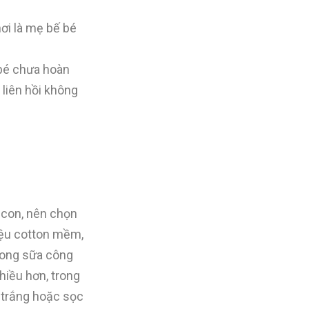
ơi là mẹ bế bé
 bé chưa hoàn
 liên hồi không
o con, nên chọn
liệu cotton mềm,
trong sữa công
hiều hơn, trong
 trắng hoặc sọc