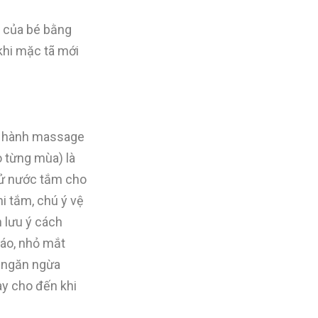
c của bé bằng
hi mặc tã mới
ến hành massage
 từng mùa) là
thử nước tắm cho
i tắm, chú ý vệ
 lưu ý cách
áo, nhỏ mắt
p ngăn ngừa
ày cho đến khi