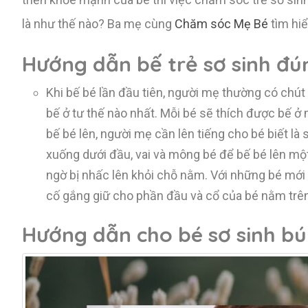
là như thế nào? Ba mẹ cùng
Chăm sóc Mẹ Bé
tìm hiể
Hướng dẫn bế trẻ sơ sinh đú
Khi bế bé lần đầu tiên, người mẹ thường có chút
bế ở tư thế nào nhất. Mỗi bé sẽ thích được bế ở 
bế bé lên, người mẹ cần lên tiếng cho bé biết là 
xuống dưới đầu, vai và mông bé để bế bé lên một
ngờ bị nhấc lên khỏi chỗ nằm. Với những bé mới l
cố gắng giữ cho phần đầu và cổ của bé nằm trê
Hướng dẫn
cho bé sơ sinh b