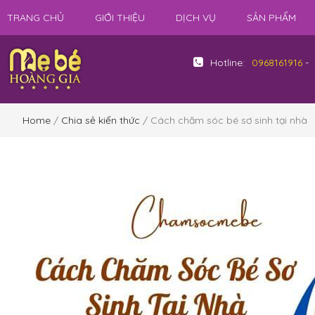
TRANG CHỦ
GIỚI THIỆU
DỊCH VỤ
SẢN PHẨM
Hotline:
0968161916
-
Home
/
Chia sẻ kiến thức
/ Cách chăm sóc bé sơ sinh tại nhà