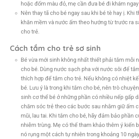
hoặc đốm màu đỏ, mẹ cần đưa bé đi khám ngay v
Nên thay tã cho bé ngay sau khi bé tè hay ị. Kh
khăn mềm và nước ấm theo hướng từ trước ra s
cho trẻ.
Cách tắm cho trẻ sơ sinh
Bé vừa mới sinh không nhất thiết phải tắm mỗi n
cho bé. Dùng nước sạch pha với nước sôi để tắm
thích hợp để tắm cho trẻ. Nếu không có nhiệt k
bé. Lưu ý là trong khi tắm cho bé, nên trò chuyệ
sinh cơ thể bé ở những phần có nhiều nếp gấp da
chăm sóc trẻ theo các bước sau nhằm giữ ấm c
mũi, lau tai. Khi tắm cho bé, hãy đảm bảo phần 
nhiễm trùng. Mẹ có thể tham khảo thêm ý kiến b
nó rụng một cách tự nhiên trong khoảng 10 ngày