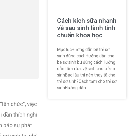
Cách kích sữa nhanh
về sau sinh lành tính
chuẩn khoa học
Mục lụcHướng dẫn bế trẻ sơ
sinh đúng cáchHướng dẫn cho
bé sơ sinh bú đúng cáchHướng
dẫn tắm rửa, vệ sinh cho trẻ sơ
sinhBao lâu thì nên thay tã cho
trẻ sơ sinh?Cách tắm cho trẻ sơ
sinhHướng dẫn
“lên chức”, việc
i dần thích nghi
ảm bảo sự phát
 sơ sinh tại nhà