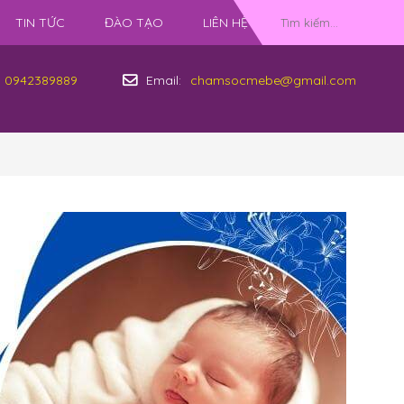
TIN TỨC
ĐÀO TẠO
LIÊN HỆ
0942389889
Email:
chamsocmebe@gmail.com