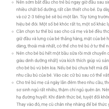
Nên sớm bắt đầu cho trẻ bú ngay giờ đầu sau si
nhiều chất bổ dưỡng, rất cần thiết cho bé. Dạ dà
và cứ 2-3 tiếng bé sẽ bú một lần. Tùy từng trườ
hiệu bé đói. Một số bé khóc rất to, một số khác 
Cần chọn tư thế bú sao cho cả mẹ và bé đều tho
giữ đầu và lưng của bé thẳng hàng, mặt của bé h
dàng, thoải mái nhất, có thể cho trẻ bú ở tư thế 
Nên cho bé bú hết một bầu sữa rồi mới chuyển qu
giàu dinh dưỡng nhất) vừa kích thích giúp vú sả
cho bé bú vú bên kia. Nếu bé bú chưa hết mà đã 
nhu cầu bú của bé. Vào các cữ bú sau có thể vắt
Cho trẻ bú mẹ cả ngày lẫn đêm theo nhu cầu, thô
sơ sinh ngủ rất nhiều, thậm chí ngủ quên ăn. Nê
hạ đường huyết. Khi đánh thức bé, tuyệt đối khôn
Thay vào đó, mẹ cù chân nhẹ nhàng để bé thức gi