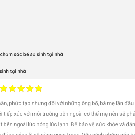
chăm sóc bé sơ sinh tại nhà
sinh tại nhà
ăn, phức tạp nhưng đối với những ông bố, bà mẹ lần đầu 
i tiếp xúc với môi trường bên ngoài cơ thể mẹ nên sẽ phả
tiết bên ngoài lúc nóng lúc lạnh. Để bảo vệ sức khỏe và đ
h đúng cách là vô cùng quan trọng. Vậy cách chăm sóc bé