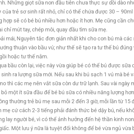
nh. Những giọt sữa non đầu tiên chưa thực sự dồi dào nh
y của trẻ sơ sinh rất nhỏ, chỉ có thể chứa được 30 – 90ml
ng hợp sẽ có bé bú nhiều hơn hoặc ít hơn. Mẹ cũng cần c
lại chỉ mút tay, chép môi, quay đầu tìm sữa mẹ.
ải mái, Nguyên tắc đơn giản nhất khi cho con bú mà các
ướng thuận vào bầu vú; như thế sẽ tạo ra tư thế bú đúng
ngồi hoặc tư thế nằm.
a bầu còn lại, việc này vừa giúp bé có thể bú được sữa 
n sinh ra lượng sữa mới. Nếu sau khi bú sạch 1 vú mà bé 
no thì các mẹ nên vắt sữa còn dư trữ lạnh. Sau vài ngày 
 bỏ một ít sữa đầu để bé bú sữa có nhiều năng lượng hơn
ng thường trẻ bú mẹ sau mỗi 2 đến 3 giờ, mỗi lần từ 15 
n mẹ cứ cách 2-3 tiếng phải đánh thức bé dậy bú, nếu khô
g lay người bé, vì có thể ảnh hưởng đến hệ thần kinh non
ấc. Một lưu ý nữa là tuyệt đối không để bé vừa ngủ vừa 