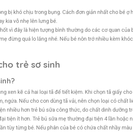
ng bị khó chịu trong bụng. Cách đơn giản nhất cho bé ợ h
y kia vỗ nhẹ lên lưng bé.
hốt vì đây là hiện tượng bình thường do các cơ quan của
 mẹ đừng quá lo lắng nhé. Nếu bé nôn trớ nhiều kèm khóc
ho trẻ sơ sinh
sinh?
ng xen kẽ cả hai loại tã để tiết kiệm. Khi chọn tã giấy ch
m, ngứa. Nếu cho con dùng tã vải, nên chọn loại có chất 
iện nhiều hơn trẻ bú sữa công thức, do chất dinh dưỡng 
ại tiện ít hơn. Trẻ bú sữa mẹ thường đại tiện 4 lần hoặc n
3 lần tùy từng bé. Nếu phân của bé có chứa chất nhầy màu