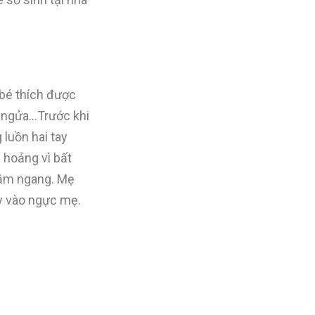
 bé thích được
ẵm ngửa…Trước khi
 luồn hai tay
 hoảng vì bất
 nằm ngang. Mẹ
y vào ngực mẹ.