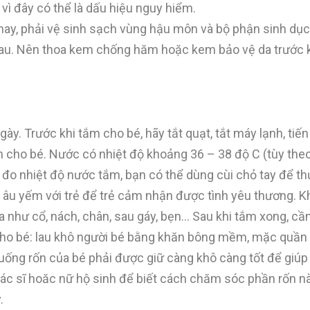
ì đây có thể là dấu hiệu nguy hiểm.
i thay, phải vệ sinh sạch vùng hậu môn và bộ phận sinh dụ
au. Nên thoa kem chống hăm hoặc kem bảo vệ da trước k
gày. Trước khi tắm cho bé, hãy tắt quạt, tắt máy lạnh, ti
 cho bé. Nước có nhiệt độ khoảng 36 – 38 độ C (tùy theo
ế đo nhiệt độ nước tắm, bạn có thể dùng cùi chỏ tay để 
n âu yếm với trẻ để trẻ cảm nhận được tình yêu thương. Kh
 như cổ, nách, chân, sau gáy, bẹn… Sau khi tắm xong, cần
ho bé: lau khô người bé bằng khăn bông mềm, mặc quần 
cuống rốn của bé phải được giữ càng khô càng tốt để giú
ác sĩ hoăc nữ hộ sinh để biết cách chăm sóc phần rốn n
.