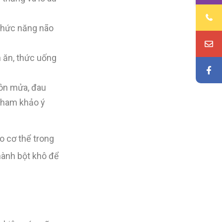
chức năng não
 ăn, thức uống
nôn mửa, đau
 tham khảo ý
o cơ thể trong
hành bột khô để