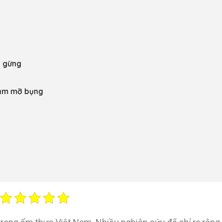
u gừng
iảm mỡ bụng