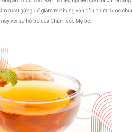
trong ẩm thực Việt Nam. Nhiều nghiên cứu đã chỉ ra rằng
ngâm rượu gừng để giảm mỡ bụng vẫn còn chưa được chứn
ề này với sự hỗ trợ của Chăm sóc Mẹ bé.