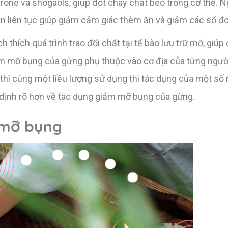
one và shogaols, giúp đốt cháy chất béo trong cơ thể. 
 liên tục giúp giảm cảm giác thèm ăn và giảm các số đo 
thích quá trình trao đổi chất tại tế bào lưu trữ mỡ, giú
iảm mỡ bụng của gừng phụ thuộc vào cơ địa của từng ngườ
thì cùng một liều lượng sử dụng thì tác dụng của một số 
 định rõ hơn về tác dụng giảm mỡ bụng của gừng.
 mỡ bụng