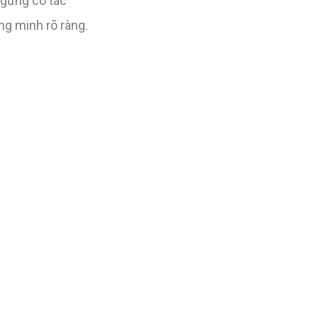
 gừng có tác
g minh rõ ràng.