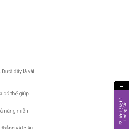
 Dưới đây là vài
→
a có thể giúp
L
i
ê
n
h
ệ
M
ẹ
b
é
H
o
à
n
g
G
i
a
hả năng miễn
 thẳng và lo âu