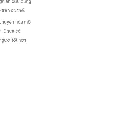
Nghiên cứu cũng
trên cơ thể.
p chuyển hóa mỡ
i. Chưa có
người tốt hơn