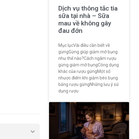
Dịch vụ thông tắc tia
sữa tại nhà – Sữa
mau về không gây
đau đớn
Mục lụcVài điều cần biết về
gừngGừng giúp giảm mỡ bụng
như thế nào?Cách ngâm rượu
gừng giảm mỡ bụngCông dụng
khác của rượu gừngMột số
nhược điểm khi giảm béo bụng
bằng rượu gừngNhững lưu ý sử
dụng rượu