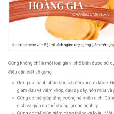
chamsocmebe.vn – Bật mí cách ngâm rượu gừng giảm mỡ bụng 
Gừng không chỉ là một loại gia vị phổ biến được sử dụ
điều cần biết về gừng:
Gừng có thành phần hữu ích đối với sức khỏe: G
giảm đau và viêm khớp, đau dạ dày, nôn mửa và
Gừng có thể giúp tăng cường hệ miễn dịch: Gừng
dịch và giúp cơ thể chống lại các bệnh lý.
Gừng có thể giúp giảm căng thẳng và lo âu: Một