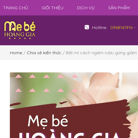
TRANG CHỦ
GIỚI THIỆU
DỊCH VỤ
SẢN PHẨM
Hotline:
0968161916
-
Home
/
Chia sẻ kiến thức
/ Bật mí cách ngâm rượu gừng giảm 