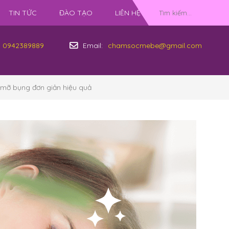
TIN TỨC
ĐÀO TẠO
LIÊN HỆ
0942389889
Email:
chamsocmebe@gmail.com
mỡ bụng đơn giản hiệu quả