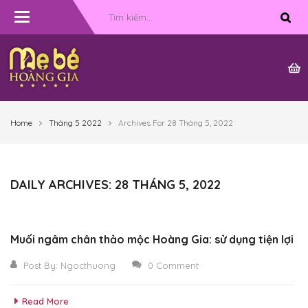
Toggle
navigation
Home
Tháng 5 2022
Archives For 28 Tháng 5, 2022
DAILY ARCHIVES: 28 THÁNG 5, 2022
Muối ngâm chân thảo mộc Hoàng Gia: sử dụng tiện lợi
Post By:
Ngocthuong
0 Comment
Read More