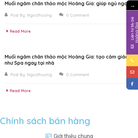
Muối ngâm chân thảo mộc Hoàng Gia: giúp ngủ ngon
→
Post By:
Ngocthuong
0 Comment
L
i
ê
n
h
ệ
M
b
é
H
o
à
n
g
G
i
Read More
Muối ngâm chân thảo mộc Hoàng Gia: tạo cảm giác
như Spa ngay tại nhà
Post By:
Ngocthuong
0 Comment
Read More
Chính sách bán hàng
Giới thiệu chung